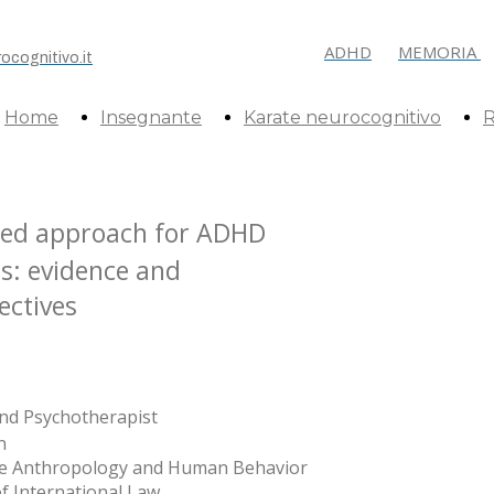
ADHD
MEMORIA
ocognitivo.it
Home
Insegnante
Karate neurocognitivo
R
ted approach for ADHD
es: evidence and
ectives
and Psychotherapist
n
ive Anthropology and Human Behavior
 International Law