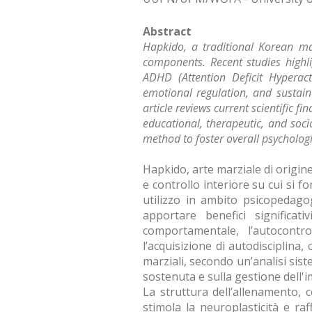
Abstract
Hapkido, a traditional Korean mar
components. Recent studies highli
ADHD (Attention Deficit Hyperact
emotional regulation, and sustained
article reviews current scientific 
educational, therapeutic, and soc
method to foster overall psychologi
Hapkido, arte marziale di origine
e controllo interiore su cui si f
utilizzo in ambito psicopedagog
apportare benefici significa
comportamentale, l’autocontr
l’acquisizione di autodisciplina
marziali, secondo un’analisi sist
sostenuta e sulla gestione dell'i
La struttura dell’allenamento, 
stimola la neuroplasticità e raf