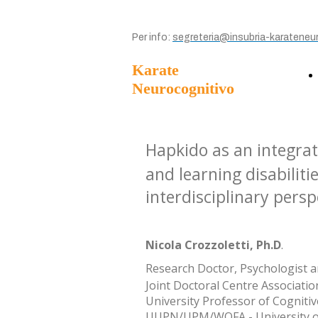
Per info:
segreteria@insubria-karateneur
Karate
Neurocognitivo
Hapkido as an integra
and learning disabiliti
interdisciplinary persp
Nicola Crozzoletti, Ph.D
.
Research Doctor, Psychologist 
Joint Doctoral Centre Associatio
University Professor of Cognit
UUPN/UPM/WOFA - University of