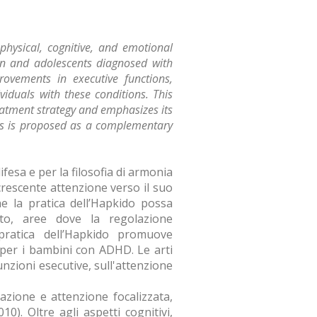
physical, cognitive, and emotional
ren and adolescents diagnosed with
rovements in executive functions,
ividuals with these conditions. This
treatment strategy and emphasizes its
ams is proposed as a complementary
fesa e per la filosofia di armonia
 crescente attenzione verso il suo
he la pratica dell’Hapkido possa
nto, aree dove la regolazione
pratica dell’Hapkido promuove
i per i bambini con ADHD. Le arti
unzioni esecutive, sull'attenzione
razione e attenzione focalizzata,
0). Oltre agli aspetti cognitivi,