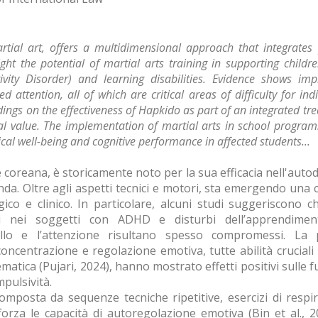
tial art, offers a multidimensional approach that integrates 
ght the potential of martial arts training in supporting child
ivity Disorder) and learning disabilities. Evidence shows imp
 attention, all of which are critical areas of difficulty for ind
findings on the effectiveness of Hapkido as part of an integrated 
ial value. The implementation of martial arts in school progr
cal well-being and cognitive performance in affected students...
 coreana, è storicamente noto per la sua efficacia nell'autodi
onda. Oltre agli aspetti tecnici e motori, sta emergendo una
ico e clinico. In particolare, alcuni studi suggeriscono c
tivi nei soggetti con ADHD e disturbi dell’apprendime
ollo e l’attenzione risultano spesso compromessi. La 
, concentrazione e regolazione emotiva, tutte abilità crucial
ematica (Pujari, 2024), hanno mostrato effetti positivi sulle f
mpulsività.
composta da sequenze tecniche ripetitive, esercizi di respi
forza le capacità di autoregolazione emotiva (Bin et al., 201